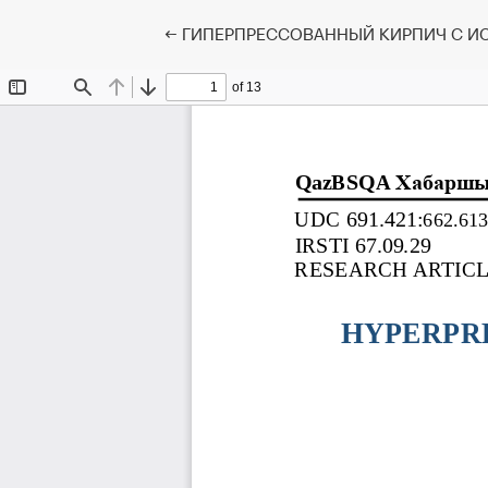
Вернуться к Подробностям о статье
←
ГИПЕРПРЕССОВАННЫЙ КИРПИЧ С И